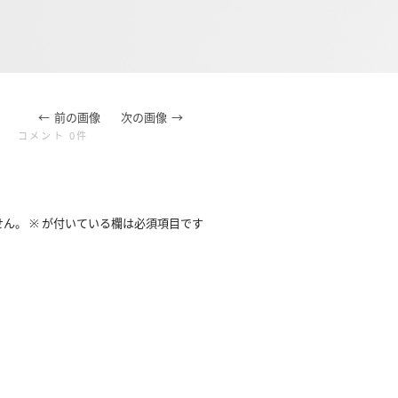
前の画像
次の画像
コメント 0件
せん。
※
が付いている欄は必須項目です