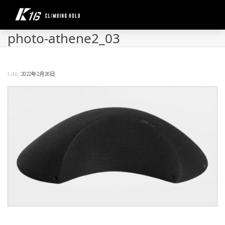
photo-athene2_03
,
t.ito
2022年2月26日