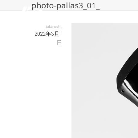
photo-pallas3_01_
,
takahashi
2022年3月1
日