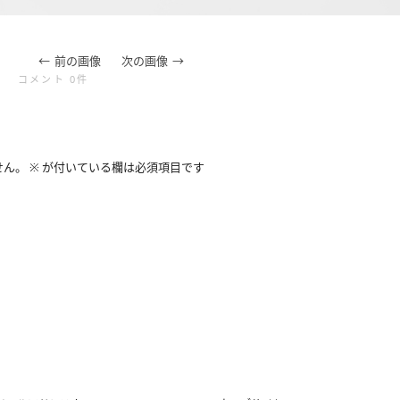
前の画像
次の画像
コメント 0件
せん。
※
が付いている欄は必須項目です