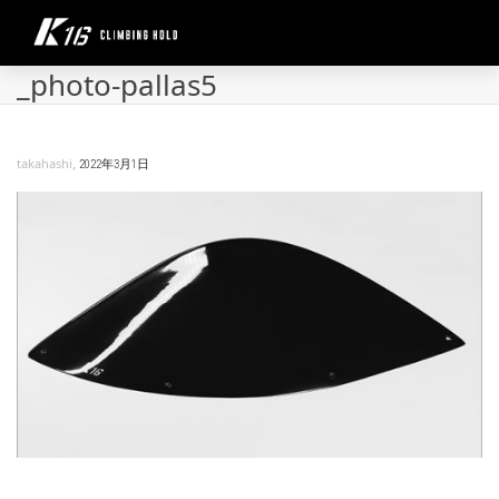
_photo-pallas5
,
takahashi
2022年3月1日