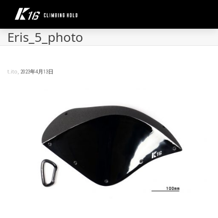
Eris_5_photo
,
t.ito
2023年4月13日