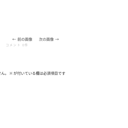
前の画像
次の画像
コメント 0件
せん。
※
が付いている欄は必須項目です