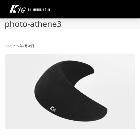
photo-athene3
,
t.ito
2022年2月26日