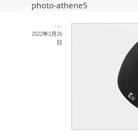
photo-athene5
,
t.ito
2022年2月26
日