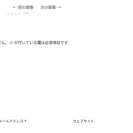
前の画像
次の画像
コメント 0件
せん。
※
が付いている欄は必須項目です
*
メールアドレス
ウェブサイト