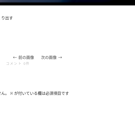
くり出す
前の画像
次の画像
コメント 0件
せん。
※
が付いている欄は必須項目です